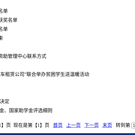
名单
获奖名单
名单
束
资助管理中心联系方式
汽车租赁公司”联合举办贫困学生送温暖活动
励决定
学金、国家助学金评选细则
1】页 现在是第【1】页
首页
上一页
下一页
末页
转到第