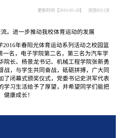
更新时间【2016-05-20】 浏览8311次
交流。进一步推动我校体育运动的发展
学
2016
年春阳光体育运动系列活动之校园篮
第一名，电子学院第二名，第三名为汽车学
华院长、杨景龙书记、机械工程学院张新勇
督战，与学生共同奋战，砥砺拼搏，
广大同
加了闭幕式颁奖仪式，党委书记史洪军代表
的学习生活给予了厚望，并希望同学们能把
、健康成长！