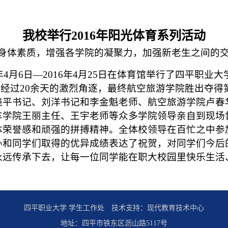
我校举行
2016
年阳光体育系列活动
身体素质，增强各学院的凝聚力，加强新老生之间的
年
4
月
6
日—
2016
年
4
月
25
日在体育馆举行了四平职业大
 经过
20
余天的激烈角逐，最终航空旅游学院胜出夺得
晓平书记、刘洋书记和李金魁老师、航空旅游学院卢春
车学院王丽主任、王宇老师等众多学院领导亲自到现场
体荣誉感和顽强的拼搏精神。全体校领导在百忙之中参
办和同学们取得的优异成绩表达了祝贺，对同学们今后
永远传承下去，让每一位同学能在职大校园里快乐生活
四平职业大学
学生工作处
技术支持：现代教育技术中心
地址：四平市铁东区沥山路5117号