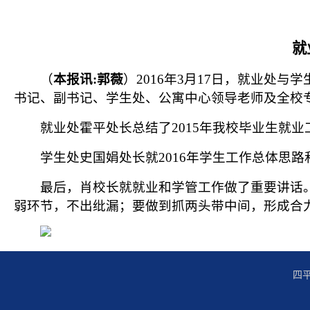
就
（
本报讯
:
郭薇
）
2016
年
3
月
17
日
，就业处与学
书记、副书记、学生处、公寓中心领导老师及全校
就业处霍平处长总结了
2015
年我校毕业生就业
学生处史国娟处长就
2016
年学生工作总体思路
最后，肖校长就就业和学管工作做了重要讲话
弱环节，不出纰漏；要做到抓两头带中间，形成合
四