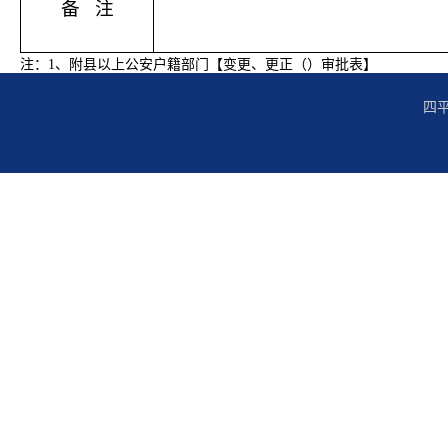
备
注
注：
1
、附县以上公安户籍部门【变更、更正（）审批表】
四