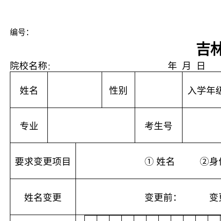
编号：
吉
院校名称
年
月
日
：
姓名
性别
入学年
专业
考生号
要求变更项目
①
姓名
②身
姓名变更
变更前：
变