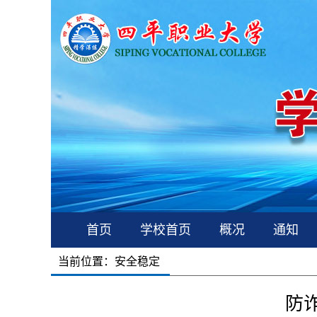
首页
学校首页
概况
通知
当前位置：
安全稳定
防