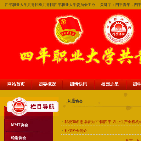
四平职业大学共青团※共青团四平职业大学委员会主办 关键字：四平青年，四
网站首页
团委概况
团情快讯
校园之星
团
礼仪协会
·
我校30名志愿者为“中国四平·农业生产全程机
MMT协会
·
礼仪协会简介
轮滑协会