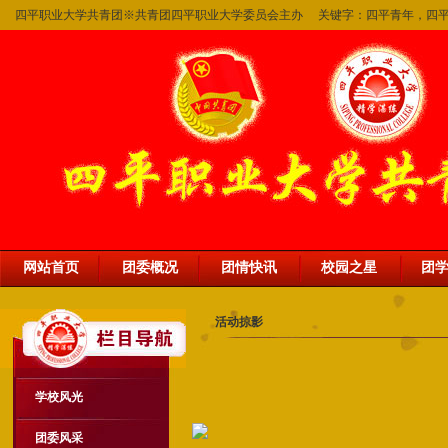
四平职业大学共青团※共青团四平职业大学委员会主办 关键字：四平青年，四
网站首页
团委概况
团情快讯
校园之星
团
活动掠影
学校风光
团委风采