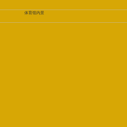
体育馆内景