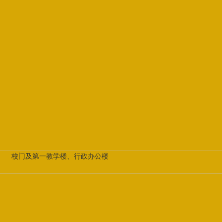
校门及第一教学楼、行政办公楼