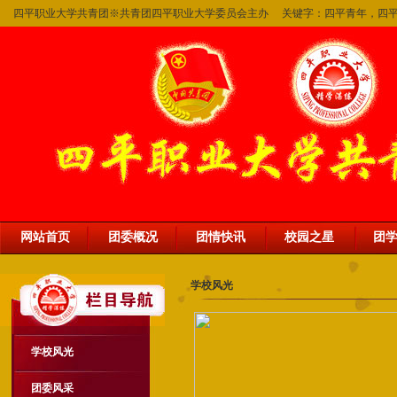
四平职业大学共青团※共青团四平职业大学委员会主办 关键字：四平青年，四
网站首页
团委概况
团情快讯
校园之星
团
学校风光
学校风光
团委风采