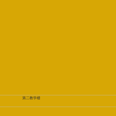
第二教学楼