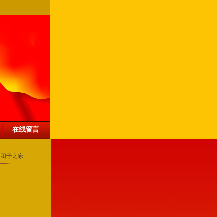
在线留言
> 团干之家