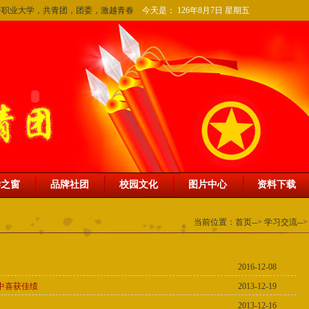
平职业大学，共青团，团委，激越青春
今天是：
126年8月7日 星期五
学之窗
品牌社团
校园文化
图片中心
资料下载
当前位置：首页--> 学习交流--
2016-12-08
中喜获佳绩
2013-12-19
2013-12-16