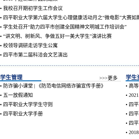
• 我校召开期初学生工作会议
• 四平职业大学第六届大学生心理健康活动月之“微电影”大赛如
• 学生处召开“助力四平市创建全国精神文明城工作培训会”
• “讲文明、树新风、争做五好一美大学生”演讲比赛
• 校领导调研走访学生公寓
• 四平市第二届科洽会文艺演出
学生管理
学生
>>>更多
• 防诈骗小课堂 | 《防范电信网络诈骗宣传手册》
• 
• 五一放假通知
• 2
• 四平职业大学学生守则
• 四
• 四平职业大学手册
• 四
• 四
• 2