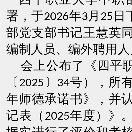
署，于
年
月
日
2026
3
25
部党支部书记王慧英
编制人员、编外聘用人
会上公布了《四平
〔
〕
号），所
2025
34
年师德承诺书》，并
记表（
年度）》
2025