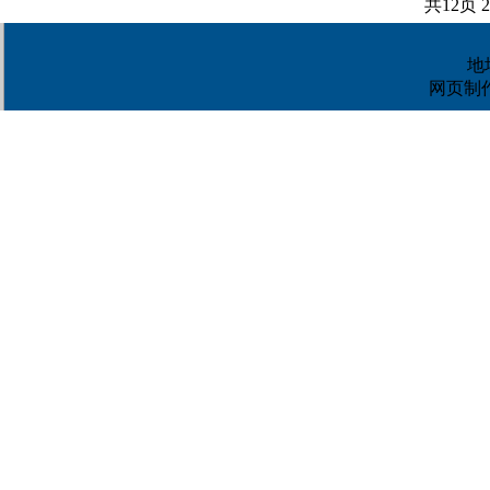
共12页 
地
网页制