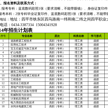
八、
报名资料及联系方式：
.
报考专科：蓝底数码彩照
1
张（要求清晰，不能带眼镜）、身份证复印件
报考本科：
2
张专科毕业证复印件、蓝底数码彩照
1
张（要求清晰，不能带
地址：四平市铁东区四马路南一纬和南二纬之间四平职业
地址：
电话：
0434-3387334
15004341928
14
年招生计划表
序号
专业名称
层次
科类名称
学习形式
1
道路桥梁工程技术
高职（专科）
理工类
函授
2
应用化工技术
高职（专科）
理工类
函授
3
宝玉石鉴定与加工技术
高职（专科）
理工类
函授
4
矿山地质
高职（专科）
理工类
函授
5
工程测量技术
高职（专科）
理工类
函授
6
热能动力设备与应用
高职（专科）
理工类
函授
7
发电厂及电力系统
高职（专科）
理工类
函授
8
供用电技术
高职（专科）
理工类
函授
9
建筑工程技术
高职（专科）
理工类
函授
10
供热通风与空调工程技术
高职（专科）
理工类
函授
11
工程造价
高职（专科）
理工类
函授
12
给排水工程技术
高职（专科）
理工类
函授
13
房地产经营与估价
高职（专科）
理工类
函授
14
水电站动力设备与管理
高职（专科）
理工类
函授
15
机械制造与自动化
高职（专科）
理工类
函授
16
计算机应用技术
高职（专科）
理工类
函授
17
电力系统自动化技术
高职（专科）
理工类
函授
18
水利水电建筑工程
高职（专科）
理工类
函授