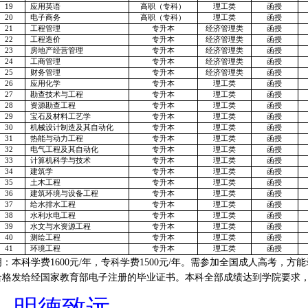
19
应用英语
高职（专科）
理工类
函授
20
电子商务
高职（专科）
理工类
函授
21
工程管理
专升本
经济管理类
函授
22
工程造价
专升本
经济管理类
函授
23
房地产经营管理
专升本
经济管理类
函授
24
工商管理
专升本
经济管理类
函授
25
财务管理
专升本
经济管理类
函授
26
应用化学
专升本
理工类
函授
27
勘查技术与工程
专升本
理工类
函授
28
资源勘查工程
专升本
理工类
函授
29
宝石及材料工艺学
专升本
理工类
函授
30
机械设计制造及其自动化
专升本
理工类
函授
31
热能与动力工程
专升本
理工类
函授
32
电气工程及其自动化
专升本
理工类
函授
33
计算机科学与技术
专升本
理工类
函授
34
建筑学
专升本
理工类
函授
35
土木工程
专升本
理工类
函授
36
建筑环境与设备工程
专升本
理工类
函授
37
给水排水工程
专升本
理工类
函授
38
水利水电工程
专升本
理工类
函授
39
水文与水资源工程
专升本
理工类
函授
40
测绘工程
专升本
理工类
函授
41
环境工程
专升本
理工类
函授
明：本科学费
1600
元
/
年，专科学费
1500
元
/
年。需参加全国成人高考，方能
合格发给经国家教育部电子注册的毕业证书。本科全部成绩达到学院要求
。