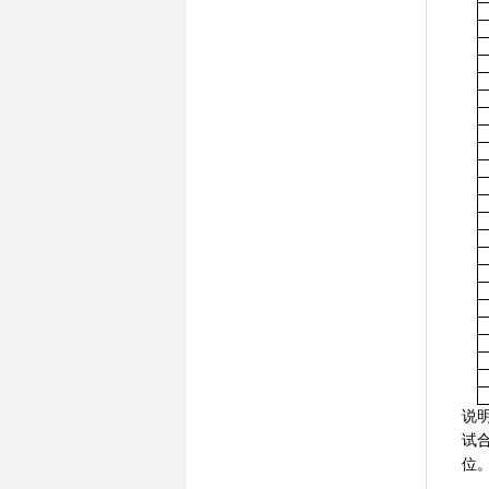
说
试
位