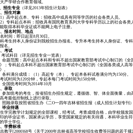
扩大产学研合作教育领域。
、招生专业
（详见
2013
年招生计划表
）
、招生对象
1
）高中起点本、专科：招收高中或具有同等学历的社会各类人员。
2
）专科起点本科：招收具有国民教育系列大学专科学历以上的社会各类
能取得本科毕业证或不能网上电子注册。
、报名时间、地点
名时间：即日起至
8
月
30
日
。
科考生持本人身份证到我校招生办报名。专升本考生持本人身份证、专科
报名。
、考试
、考试科目（详见招生专业一览表）
、命题范围：高中起点本科和专科不超出国家教育部考试中心制订的《全
》；专科起点本科不超出国家教育部考试中心制订的《全国各类成人高等
》。
、各科满分成绩：（
1
）高起专（本）、专起本各科试卷满分均为
150
分。
考试时间为
120
分钟，专起本每门考试时间为
150
分钟。
、全国统考时间为
2014
年
10
月
、录取
、参加统考的考生，按省招生办招生规定，遵循德、智、体全面衡量，由
高考最低控制线上进行录取。
、照顾录取按照省招生办《二Ο一四年吉林省招生报（成人招生计划专刊
、毕业待遇
生学完教学计划规定的全部课程，经考试、考查成绩合格，由学校颁发国
印的毕业证书，国家承认学历，享受国家规定的有关待遇，本科毕业生符
的学士学位。
、学费标准
吉教字
[2000]68
号《关于
2000
年吉林省高等学校招生收费等问题的若干规