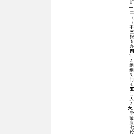
一
二
（
（
不
三
报
专
办
四
1
2
纲
纲
3
门
4
五
1
人
2
六
学
验
应
七
按