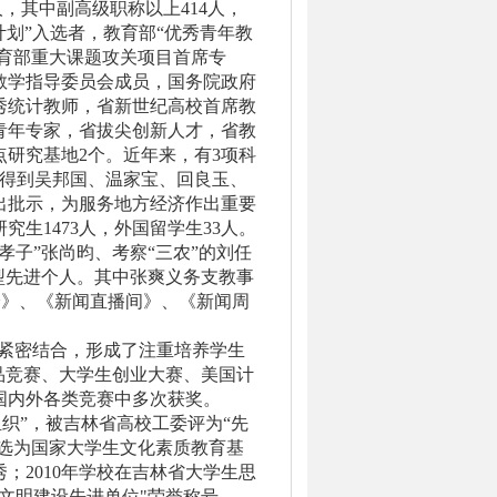
人，其中副高级职称以上
414
人，
划”入选者，教育部“优秀青年教
教育部重大课题攻关项目首席专
教学指导委员会成员，国务院政府
秀统计教师，省新世纪高校首席教
青年专家，省拔尖创新人才，省教
点研究基地
2
个。近年来，有
3
项科
得到吴邦国、温家宝、回良玉、
出批示，为服务地方经济作出重要
研究生
1473
人，外国留学生
33
人。
孝子”张尚昀、考察“三农”的刘任
型先进个人。其中张爽义务支教事
分》、《新闻直播间》、《新闻周
学紧密结合，形成了注重培养学生
品竞赛、大学生创业大赛、美国计
国内外各类竞赛中多次获奖。
织”，被吉林省高校工委评为“先
选为国家大学生文化素质教育基
秀；
2010
年学校在吉林省大学生思
文明建设先进单位
"
荣誉称号。