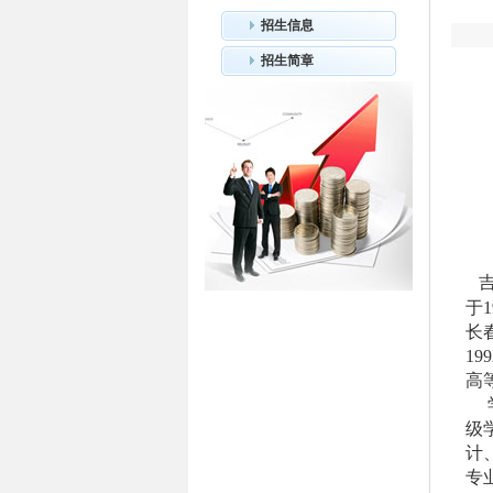
招生信息
招生简章
于
1
长
199
高
级
计
专