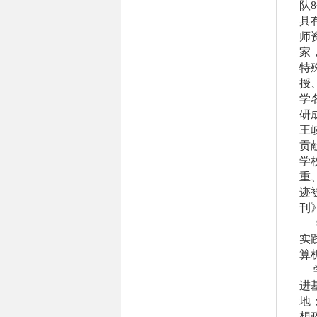
队
8
具
师
家
特
授
学
研
王
贡
学
重
迹
刊
实
算
进
地
想