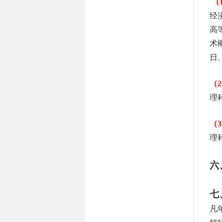
（
经
高
术
日
（
2
理
（
3
理
六
七
凡