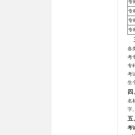
专
专
专
专
各
考
专
考
生
四
名
字
五
考