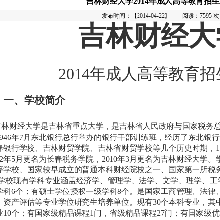
吉林财经大学2014年成人高等教育招
发布时间：【2014-04-22】 阅读：7595 次
吉林财经大
2014
年成人高等教育招
一、学校简介
吉林财经大学是吉林省重点大学，是吉林省人民政府与国家税务
946
年
7
月东北银行总行举办的银行干部训练班，经历了东北银行
春银行学校、吉林财贸学院、吉林省财贸学校等几个历史时期，
1
2
年
5
月更名为长春税务学院，
2010
年
3
月更名为吉林财经大学。
等学校、国家较早成立的普通本科财经院校之一、国家第一所税
学校现有学科专业涵盖经济学、管理学、法学、文学、理学、工
学科
6
个；有硕士学位授权一级学科
8
个。是国家工商管理、法律
、资产评估等专业学位研究生培养单位。现有
30
个本科专业，其
业
10
个；有国家级精品课程
1
门，省级精品课程
27
门；有国家级优