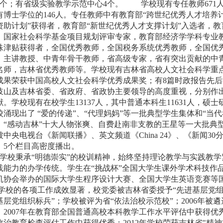
个；有省级实验教学示范中心
4
个。
学校现有专任教师
671
有博士学位的
146
人。专任教师中有教育部“跨世纪优秀人才培养计
资助计划”获得者，教育部“新世纪优秀人才支撑计划”入选者，
，国家社会科学基金项目规划评审专家，教育部经济学学科专业
殊津贴获得者，全国优秀教师，全国税务系统优秀教师，全国优
、主讲教授、中青年骨干教师，省高级专家，省有突出贡献的中
名师，吉林省优秀教师等。学校现有吉林省高校人文社会科学重
成果荣获中国高校人文社会科学优秀成果奖；有
8
篇时政报告先后
岐山及吉林省委、省政府、省政协主要领导的高度重视，分别作
献。学校现有在校学生
13137
人，其中普通本科生
11631
人，硕士
校涌现出了 “爱的传递”、“代理妈妈”等一批典型学生集体和“当代
、“感动吉林”十大人物张爽、自费赴南非支教的王星等一大批典
被中央电视台《新闻联播》、英文频道《
China 24
》、《新闻
30
》
5
个栏目高密度播出。
学校秉承“明德崇实”的校训精神，始终坚持理论教学与实践教
践能力的办学传统。学生在“挑战杯”全国大学生课外学术科技作
机协会举办的国际大学生程序设计大赛、全国大学生英语竞赛等
学校的各项工作成效显著，校党委被吉林省委授予“先进基层党组
基层党组织标兵”；学校被评为省“依法治校示范校”；
2006
年被遴
；
2007
年在教育部全国普通高校本科教学工作水平评估中获得优
政治教育检查评估工作中获得优秀；
2012
年学校荣获吉林省
"
精神