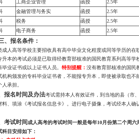
科
工商企业管理
函授
2.5
年
科
金融管理与务实
函授
2.5
年
科
税务
函授
2.5
年
科
电子商务
函授
2.5
年
三、报名条件：
类成人高等学校主要招收具有高中毕业文化程度或同等学历的在
专升本的考试必须是已取得经教育部核准的国民教育系列高等学
科毕业证书或以上证书人员。
特别提醒：
没有教育部核准的国民
试机构颁发的专科毕业证书者，不能报专升本，即使被录取也不
个人承担。
、报名时间及办法
考试需持本人有效证件，到当地的县（市
材料、填涂《考试报名信息卡》。进行电子摄像，考试经本人确
。
、考试时间
成人高考的考试时间一般是每年
10
月份第二个周六
试科目安排如下：